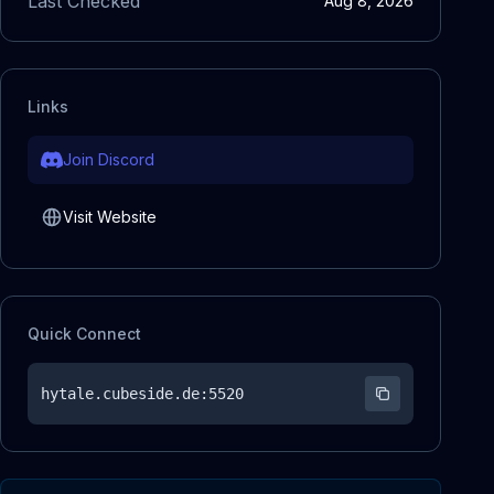
Last Checked
Aug 8, 2026
Links
Join Discord
Visit Website
Quick Connect
hytale.cubeside.de
:5520