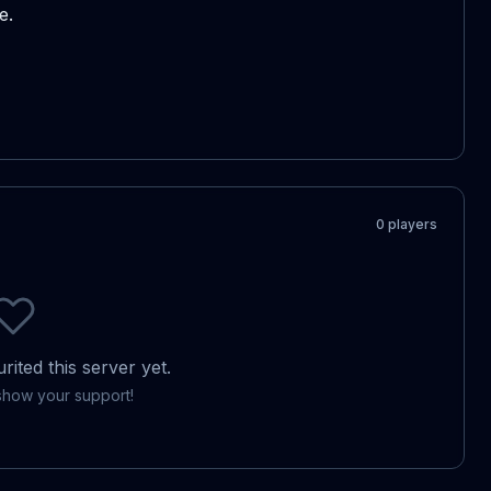
.

0
player
s
ited this server yet.
 show your support!